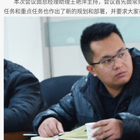
本次会议由总经理助理王艳萍主持，会议
首先
由常
任务和重点任务也作出了新的规
划和部署，并
要求大家